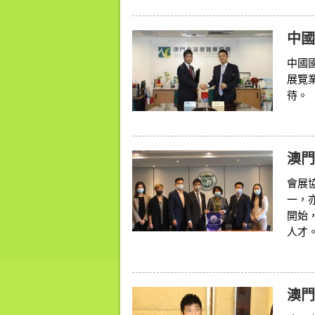
中國
中國
展覽
待。
澳門
會展
一，
開始
人才。.
澳門