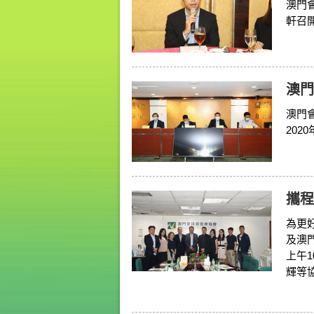
澳門會
軒召
澳門
澳門會
20
攜程
為更
及澳
上午
輝等協