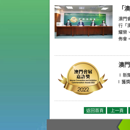
「澳
澳門會
行「
耀榮
佈會。
澳門
l 
l 獲
返回首頁
上一頁