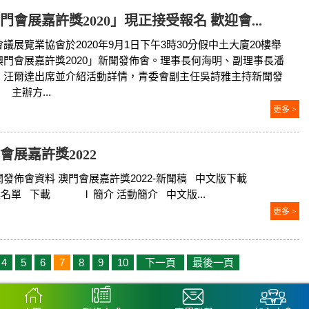
門會展嘉許獎2020」現正接受報名 歡迎會...
議展覽業協會於2020年9月1日下午3時30分假中土大廈20樓舉
澳門會展嘉許獎2020」新聞發佈會。理事長何海明、副理事長潘
、汪爾達出席並介紹活動詳情，青委會副主任吳詩雅主持新聞發
 主辦方...
更多 >
會展嘉許獎2022
新聞發佈會資料 澳門會展嘉許獎2022-新聞稿 中文版下載
獎名單 下載 l 簡介 活動簡介 中文版...
更多 >
4
5
6
7
8
9
10
下一頁
最後一頁