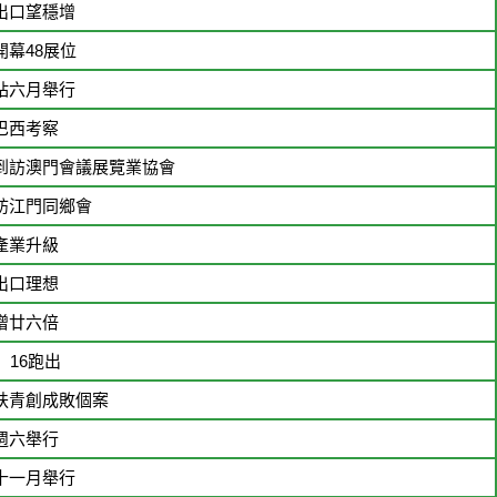
出口望穩增
幕48展位
站六月舉行
巴西考察
到訪澳門會議展覽業協會
訪江門同鄉會
產業升級
出口理想
增廿六倍
 16跑出
扶青創成敗個案
週六舉行
十一月舉行