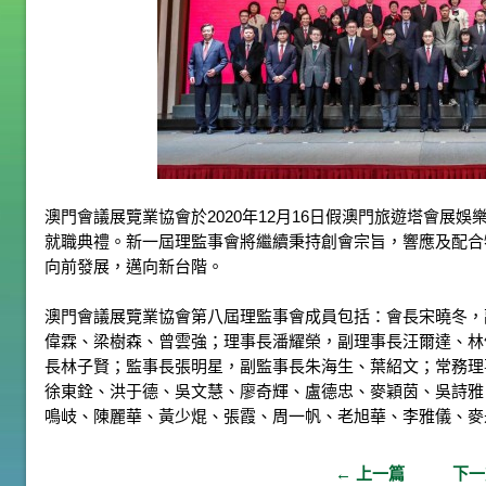
澳門會議展覽業協會於2020年12月16日假澳門旅遊塔會展娛樂
就職典禮。新一屆理監事會將繼續秉持創會宗旨，響應及配合
向前發展，邁向新台階。
澳門會議展覽業協會第八屆理監事會成員包括：會長宋曉冬，
偉霖、梁樹森、曾雲強；理事長潘耀榮，副理事長汪爾達、林
長林子賢；監事長張明星，副監事長朱海生、葉紹文；常務理
徐東銓、洪于德、吳文慧、廖奇輝、盧德忠、麥穎茵、吳詩雅
鳴岐、陳麗華、黃少焜、張霞、周一帆、老旭華、李雅儀、麥
←
上一篇
下