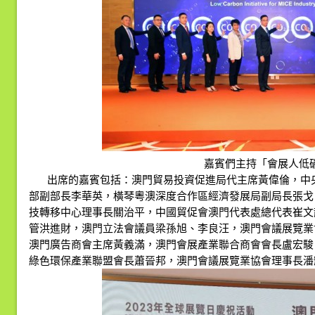
嘉賓們主持「會展人低
出席的嘉賓包括：澳門貿易投資促進局代主席黃偉倫，中
部副部長李華英，橫琴粵澳深度合作區經濟發展局副局長張戈
技轉移中心理事長關治平，中國貿促會澳門代表處總代表崔文
管洪進財，澳門立法會議員梁孫旭、李良汪，澳門會議展覽業
澳門廣告商會主席黃義滿，澳門會展產業聯合商會會長盧宏駿
綠色環保產業聯盟會長蕭晉邦，澳門會議展覽業協會理事長潘