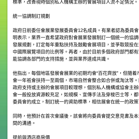
標準，改善現時個別私人機構主辦的會展項目人流不足情況。
統一協調制訂規劃
政府日前委任會展業發展委員會12名成員。有業者認為委員
明表示，業界一直希望政府對會展業發展制訂一個統一的協調
發展規劃，訂定每年重點扶持及鼓勵會展項目，並爭取競投在
中國際展覽項目的比例等。再者，由於目前多個政府部門都有
能協調各部門的支持措施，並與業界達成共識。
他指出，每個地區發展會展業的初期均會“百花齊放”，但隨
會一年祇會扶持一至兩個，市場自然會整合如合併或淘汰等。
政府支持或主辦的會展項目較理想，個別私人機構或協會主辦
會一般投放資源較充足，如規模、宣傳手法及穿梭巴士等，都
委員會的成立，制訂統一的資助標準，相信展會在統一的政策
同時，他預計在首次會議後，該會將向委員會提交意見書及本
間的溝通。
提前與酒店商房價