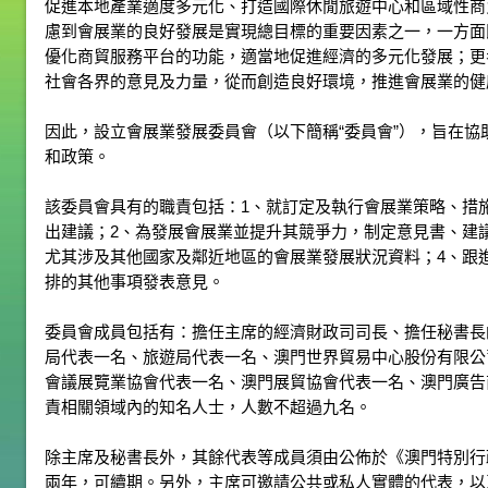
促進本地產業適度多元化、打造國際休閒旅遊中心和區域性商
慮到會展業的良好發展是實現總目標的重要因素之一，一方面
優化商貿服務平台的功能，適當地促進經濟的多元化發展；更
社會各界的意見及力量，從而創造良好環境，推進會展業的健
因此，設立會展業發展委員會（以下簡稱“委員會”），旨在
和政策。
該委員會具有的職責包括：1、就訂定及執行會展業策略、措
出建議；2、為發展會展業並提升其競爭力，制定意見書、建
尤其涉及其他國家及鄰近地區的會展業發展狀況資料；4、跟
排的其他事項發表意見。
委員會成員包括有：擔任主席的經濟財政司司長、擔任秘書長
局代表一名、旅遊局代表一名、澳門世界貿易中心股份有限公
會議展覽業協會代表一名、澳門展貿協會代表一名、澳門廣告
責相關領域內的知名人士，人數不超過九名。
除主席及秘書長外，其餘代表等成員須由公佈於《澳門特別行
兩年，可續期。另外，主席可邀請公共或私人實體的代表，以