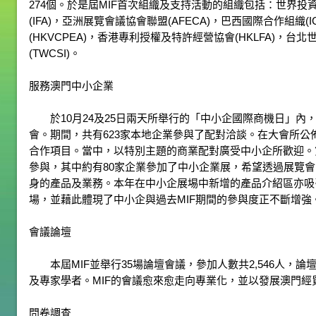
274個。於是屆MIF首次組織及支持活動的組織包括：世界投資
(IFA)，亞洲展覽會議協會聯盟(AFECA)，巴西國際合作組織(
(HKVCPEA)，香港專利授權及特許經營協會(HKLFA)，台
(TWCSI)。
服務澳門中小企業
於10月24及25日兩天所舉行的「中小企國際商機日」內
會。期間，共有623家本地企業參與了配對洽談。在大會所公
合作項目。當中，以特別主題的商業配對廣受中小企所歡迎。第
參與，其中約有80家企業參加了中小企業展，希望透過展覽
身的產品及業務。本年在中小企展埸中新增的產品介紹區亦吸
場，並藉此體現了中小企與過去MIF期間的參與度正不斷增強
會議論壇
本屆MIF並舉行35場論壇會議，參加人數共2,546人，
及專家學者。MIF的會議愈來愈走向專業化，並以發展澳門
問卷調查