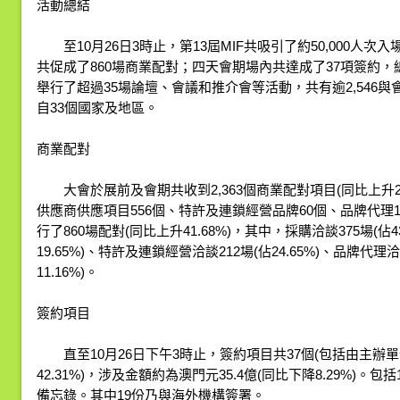
活動總結
至10月26日3時止，第13屆MIF共吸引了約50,000人次入
共促成了860場商業配對；四天會期場內共達成了37項簽約，總
舉行了超過35場論壇、會議和推介會等活動，共有逾2,546
自33個國家及地區。
商業配對
大會於展前及會期共收到2,363個商業配對項目(同比上升210
供應商供應項目556個、特許及連鎖經營品牌60個、品牌代理1
行了860場配對(同比上升41.68%)，其中，採購洽談375場(佔4
19.65%)、特許及連鎖經營洽談212場(佔24.65%)、品牌代理洽
11.16%)。
簽約項目
直至10月26日下午3時止，簽約項目共37個(包括由主辦單
42.31%)，涉及金額約為澳門元35.4億(同比下降8.29%)。
備忘錄。其中19份乃與海外機構簽署。