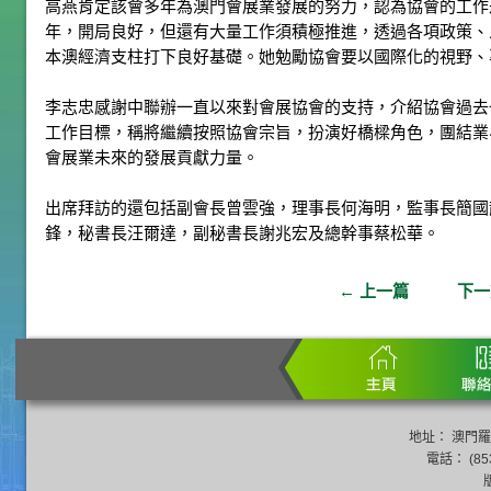
高燕肯定該會多年為澳門會展業發展的努力，認為協會的工作
年，開局良好，但還有大量工作須積極推進，透過各項政策、
本澳經濟支柱打下良好基礎。她勉勵協會要以國際化的視野、
李志忠感謝中聯辦一直以來對會展協會的支持，介紹協會過去
工作目標，稱將繼續按照協會宗旨，扮演好橋樑角色，團結業
會展業未來的發展貢獻力量。
出席拜訪的還包括副會長曾雲強，理事長何海明，監事長簡國
鋒，秘書長汪爾達，副秘書長謝兆宏及總幹事蔡松華。
←
上一篇
下
地址： 澳門羅
電話： (853