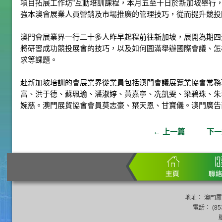
項目拓展工作坊”互動培訓課程，本月五至十日於新加坡舉行
強本澳會展業人員營銷及市場推廣的管理技巧，從而提升競投
澳門會展業界一行二十多人昨早起程前往新加坡，展開為期四
將研習成功競投展會的技巧，以及如何圓滿舉辦國際會議、怎
求等課題。
赴新加坡培訓的會展業界從業員包括澳門會議展覽業協會常務
富、洪于德、蘇珮瑜、潘淑婷、黃嘉寧、冼凱雯、梁碧珠、朱
婉慈。澳門展貿協會會員莫志豪、葉天恩、甘寶儀。澳門廣告
←
上一篇
下
地址： 澳門羅
電話： (853