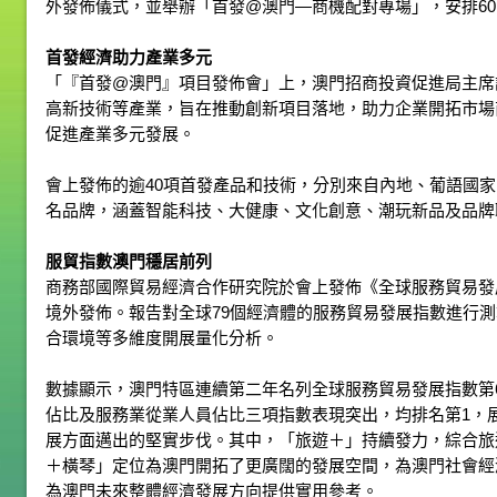
外發佈儀式，並舉辦「首發@澳門—商機配對專場」，安排6
首發經濟助力產業多元
「『首發@澳門』項目發佈會」上，澳門招商投資促進局主席
高新技術等產業，旨在推動創新項目落地，助力企業開拓市場
促進產業多元發展。
會上發佈的逾40項首發產品和技術，分別來自內地、葡語國
名品牌，涵蓋智能科技、大健康、文化創意、潮玩新品及品牌
服貿指數澳門穩居前列
商務部國際貿易經濟合作研究院於會上發佈《全球服務貿易發展
境外發佈。報告對全球79個經濟體的服務貿易發展指數進行
合環境等多維度開展量化分析。
數據顯示，澳門特區連續第二年名列全球服務貿易發展指數第
佔比及服務業從業人員佔比三項指數表現突出，均排名第1，
展方面邁出的堅實步伐。其中，「旅遊＋」持續發力，綜合旅
＋橫琴」定位為澳門開拓了更廣闊的發展空間，為澳門社會經
為澳門未來整體經濟發展方向提供實用參考。