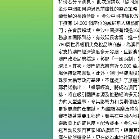
持份者分享洞見。 此次演講以「協同
金沙中國如何透過具前瞻性的整合策略
續發展的長遠藍圖。 金沙中國持續投
下擁有 14,000 個座位的威尼斯人
門；在會展領域，金沙中國擁有超過16
務旅客團隊到訪，有效延長客留，進一
780間世界級頂尖免稅品牌商舖，為澳
定支持澳門經濟適度多元發展，且對澳
澳門政治局勢穩定，彰顯「一國兩制」
環境。其次，澳門背靠擁有近 9,00
場保持緊密聯繫。此外，澳門坐擁規模
珠澳大橋等政府基建，不僅提升了旅遊
鄭君諾指出，「盛事經濟」將成為澳門
排，將在吸引國際客源及推動經濟多元
力的大型盛事，令其影響力和長期價值
更多更廣的產業鏈。 旗艦級娛樂及體育
賽標誌著重要里程碑。賽事在中國內地
樂版圖上的能見度。配合賽事，金沙中國策
迷互動及澳門首家NBA旗艦店，確保
僅在於旅遊收益，更在於為本地社區創