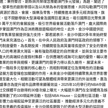
演進：秉持整合、創新與共榮理念推動澳門多元發展」為題，闡述了
、變革性的創新舉措以及以共榮為本的發展思維，共同勾勒澳門可持
放資源於酒店、會展、娛樂及零售，持續推進本澳多元經濟版塊，旗
綜藝館，從不間斷舉辦大型演唱會及國際巨星演出，吸引國際目光聚焦澳
0 萬平方呎的會展設施，吸引世界級會展活動落戶澳門，龐大國際商
步鞏固澳門作為亞洲商務旅遊樞紐的地位。此外，金沙中國提供近
門零售業發展提供強力支持。 鄭君諾表示，金沙中國20多年來始終堅
門未來充滿信心。首先，在中央人民政府及澳門特區政府的領導下，
的制度優勢，為長期投資、持續開發及高質量增長提供了安全的營商
0 萬人口的粵港澳大灣區，擁有強勁而穩定的自然需求，並與全球主要市
龐大的高端綜合度假村集群，在供應端形成無可比擬的優勢，輔以港
產業的效率與規模，更讓澳門的競爭力得以長久維持。 展望未來，
下一階段多元發展的核心動力，而相對明確定位及策略性的活動編
發展方面發揮愈加關鍵的作用。未來金沙中國將持續聚焦具世界影響
達至最大化。相關活動可望為整體經濟帶來更廣泛的外溢效應，惠及
盛事亦為提升城市品牌帶來顯著效益。2025年10月舉行的NBA中國
社交媒體平台錄得約30億次線上曝光，大幅提升澳門在全球體育及娛
劃了約100項延伸活動，包括NBA House、公益周社區活動、球
其影響力由場館延伸至更廣泛的社區層面。 推動經濟多元化的意義不
造有意義的長遠福祉。金沙中國長期致力於透過大型活動的協同效