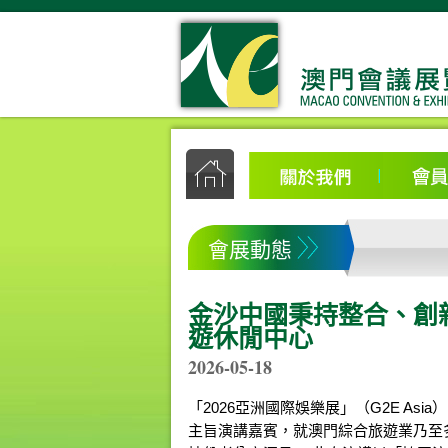
會展動態
金沙中國秉持整合、創
遊休閒中心
2026-05-18
「2026亞洲國際娛樂展」（G2E A
主旨演講嘉賓，就澳門綜合旅遊業乃至