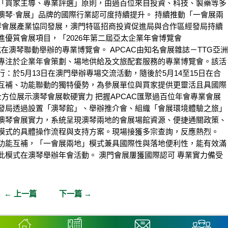
「買家主導、專業評選」原則，由過百位來自投資、科技、製藥等多
澳琴·會展」品牌的國際行業認可度持續提升。 持續推動「一會展兩
澳琴會展產業協同發展，澳門特區招商投資促進局與合作區經發局持續
優質會展項目，「2026年第二屆亞太企業年會博覽會
在澳琴聯動舉辦的專業博覽會。 APCAC由知名會展雜誌－TTG亞洲
專注於企業年會策劃、場地供給及文旅配套服務的專業博覽會。該活
：於5月13日在澳門舉辦專場交流活動，隨後於5月14至15日在合
互補、功能聯動的獨特優勢，為參展單位與買家提供更靈活且具國際
全方位展示澳琴會展軟硬實力 把握APCAC匯聚過百位年會專業會展
發局透過設置「澳琴館」、舉辦推介會、組織「會展環境體驗之旅」
澳琴會展實力，系統呈現澳琴兩地的會展場館資源、便捷通關政策、
模式的具體操作流程與支持方案。現場接獲多宗查詢，反應熱烈。
功能互補，「一會展兩地」模式兼具國際性與落地便利性，能有效滿
此模式在澳琴舉辦年會活動。 澳門會展屢獲國際認可 專業實力備受
←
上一篇
下一篇
→