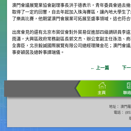
澳門會議展覽業協會副理事長洪于德表示，青年委員會過去幾
取得了一定的回響，自去年起加入珠海賽區，讓內地大學生了
了樂高比賽，他期望澳門會展業可拓展至盛事領域，這也符合
出席會見的還有北京市貿促會對外貿易促進部四級調研員李遠
雨瀟，大興區政府常務副區長郭文杰、辦公室副主任孫浩、商
全壽臣，北京毅諴國際展覽有限公司總經理陳金花；澳門會議
事麥穎茵及總幹事譚瑞儀。
←
上一篇
下
地址： 澳門羅
電話： (853