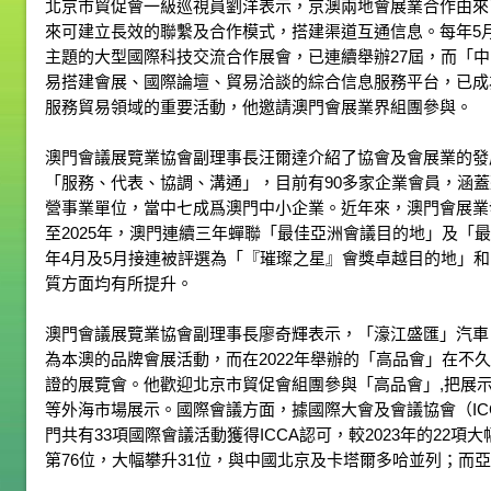
北京市貿促會一級巡視員劉洋表示，京澳兩地會展業合作由來
來可建立長效的聯繫及合作模式，搭建渠道互通信息。每年5
主題的大型國際科技交流合作展會，已連續舉辦27屆，而「
易搭建會展、國際論壇、貿易洽談的綜合信息服務平台，已成
服務貿易領域的重要活動，他邀請澳門會展業界組團參與。
澳門會議展覽業協會副理事長汪爾達介紹了協會及會展業的發展
「服務、代表、協調、溝通」，目前有90多家企業會員，涵
營事業單位，當中七成爲澳門中小企業。近年來，澳門會展業發
至2025年，澳門連續三年蟬聯「最佳亞洲會議目的地」及「
年4月及5月接連被評選為「『璀璨之星』會獎卓越目的地」
質方面均有所提升。
澳門會議展覽業協會副理事長廖奇輝表示，「濠江盛匯」汽車
為本澳的品牌會展活動，而在2022年舉辦的「高品會」在不久
證的展覽會。他歡迎北京市貿促會組團參與「高品會」,把展
等外海市場展示。國際會議方面，據國際大會及會議協會（ICC
門共有33項國際會議活動獲得ICCA認可，較2023年的22
第76位，大幅攀升31位，與中國北京及卡塔爾多哈並列；而亞