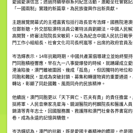
愛國愛澳信念；透過持續舉辦系列紀念活動，激勵全社會銘記
「一國兩制」實踐的新篇章，為民族復興作出新貢獻。
主題展覽開幕式的主禮嘉賓包括行政長官岑浩輝，國務院港澳
任鄭新聰，外交部駐澳特派員公署特派員劉顯法，中國人民解
高開賢，終審法院院長宋敏莉，以及為紀念中國人民抗日戰爭
門工作小組組長、社會文化司司長柯嵐等。出席的政府官員及社
岑浩輝表示，14年抗戰時期，中國共產黨倡導建立並始終堅
門同胞積極響應，早在九一八事變爆發的時候，就踴躍成立愛
港淪陷後，澳門雖被圍困、幾成「孤島」，但因獨特的地位和
同胞和難民，並成為突破封鎖、募集和轉運物資的重要通道，
轉站，彰顯了同赴國難、風雨同舟的民族精神。
他續說，澳門同胞更以「天下興亡、匹夫有責」的責任擔當，
挺將軍、人民音樂家冼星海、鏡湖醫院的柯麟院長和醫護人員
錦濤等青年志士，回國服務團、救護隊和澳門社會各界書寫的
卷，成為永遠的記憶與驕傲。
岑浩輝認為，澳門的抗戰，既是愛國主義精神的體現，也是國