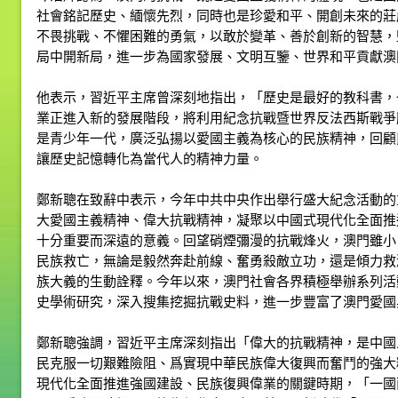
社會銘記歷史、緬懷先烈，同時也是珍愛和平、開創未來的莊
不畏挑戰、不懼困難的勇氣，以敢於變革、善於創新的智慧，
局中開新局，進一步為國家發展、文明互鑒、世界和平貢獻澳
他表示，習近平主席曾深刻地指出，「歷史是最好的教科書，
業正進入新的發展階段，將利用紀念抗戰暨世界反法西斯戰爭
是青少年一代，廣泛弘揚以愛國主義為核心的民族精神，回顧
讓歷史記憶轉化為當代人的精神力量。
鄭新聰在致辭中表示，今年中共中央作出舉行盛大紀念活動的
大愛國主義精神、偉大抗戰精神，凝聚以中國式現代化全面推
十分重要而深遠的意義。回望硝煙彌漫的抗戰烽火，澳門雖小
民族救亡，無論是毅然奔赴前線、奮勇殺敵立功，還是傾力救
族大義的生動詮釋。今年以來，澳門社會各界積極舉辦系列活
史學術研究，深入搜集挖掘抗戰史料，進一步豐富了澳門愛國
鄭新聰強調，習近平主席深刻指出「偉大的抗戰精神，是中國
民克服一切艱難險阻、爲實現中華民族偉大復興而奮鬥的強大
現代化全面推進強國建設、民族復興偉業的關鍵時期，「一國