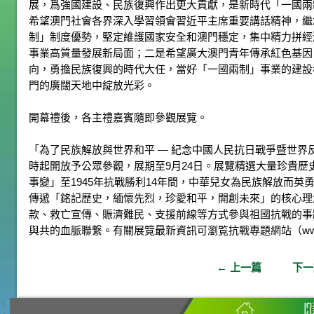
展，爲強國建設、民族復興作出更大貢獻，是新時代「一國兩
希望澳門社會各界深入學習領會習近平主席重要講話精神，繼
制」制度優勢，堅定維護國家安全和澳門穩定，集中精力拼經
事業高質量發展新局面；二是希望廣大澳門青年傳承紅色基因
向，勇擔民族復興的時代大任，當好「一國兩制」事業的建設
門的廣闊天地中綻放光彩。
開幕禮後，各主禮嘉賓隨即參觀展覽。
「為了民族解放與世界和平 — 紀念中國人民抗日戰爭暨世界反
時起開放予公眾參觀，展期至9月24日。展覽精選大量珍貴歷史
事變」至1945年抗戰勝利14年間，中華兒女為民族解放而
傳遞「銘記歷史，緬懷先烈，珍愛和平，開創未來」的核心理
款、救亡宣傳、賑濟難民、支援前線等方式參與祖國抗戰的事
與共的血脈聯繋。有關展覽最新資訊可瀏覧抗戰專題網站（www.kzs
←
上一篇
下