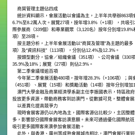
商貿管理主題佔四成
統計資料顯示，會展活動以會議為主，上半年共舉辦863項會議
6.7%至8.2萬人次。展覽27項，按年增3.8%（+1項），共吸引
際參展商（339個）和專業觀眾（3,120名）按年分別增19.8%和
項）至28項。
按主題分析，上半年會展活動以“商貿及管理”為主題的最多，共3
項）及“資訊科技”（113項），分別佔12.4%及12.3%。
按類型劃分，協會／組織會議（351項）、公司會議（330項）
35.9%及18%；展覽（27項）則佔2.9%。
第二季會議增逾百項
今年第二季會展活動480項，按年增28.3%（+106項）；與會
（451項）、展覽（15項）和獎勵活動（14項）按年分別增加1
澳門大學金融及商業經濟學系副主任李振國表示，特區政府
投放更多資源，帶動商務客到訪澳門。從數據可見，整體會展
以差異化提高競爭力
現時會展客源仍以內地為主，國際客源佔比較少，主因整體
多，影響部分國際會展客訪澳意願。未來可通過優化國際航班
吸引更多國際客來澳參加會展活動。
此外，與香港、廣州等成熟會展城市相比，澳門會展行業短