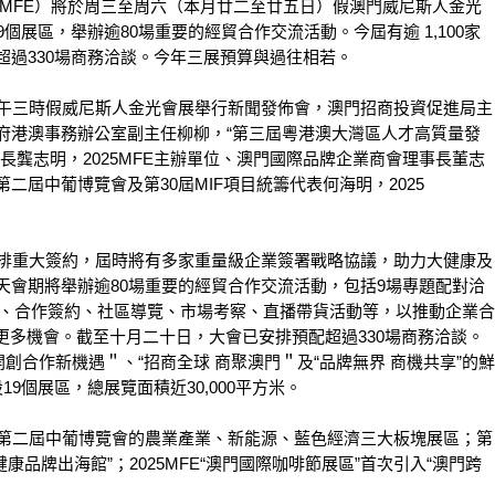
25MFE）將於周三至周六（本月廿二至廿五日）假澳門威尼斯人金光
個展區，舉辦逾80場重要的經貿合作交流活動。今屆有逾 1,100家
超過330場商務洽談。今年三展預算與過往相若。
午三時假威尼斯人金光會展舉行新聞發佈會，澳門招商投資促進局主
府港澳事務辦公室副主任柳柳，“第三屆粵港澳大灣區人才高質量發
長龔志明，2025MFE主辦單位、澳門國際品牌企業商會理事長董志
二屆中葡博覽會及第30屆MIF項目統籌代表何海明，2025
排重大簽約，屆時將有多家重量級企業簽署戰略協議，助力大健康及
天會期將舉辦逾80場重要的經貿合作交流活動，包括9場專題配對洽
介會、合作簽約、社區導覽、市場考察、直播帶貨活動等，以推動企業合
造更多機會。截至十月二十日，大會已安排預配超過330場商務洽談。
創合作新機遇＂、“招商全球 商聚澳門＂及“品牌無界 商機共享”的鮮
9個展區，總展覽面積近30,000平方米。
第二屆中葡博覽會的農業產業、新能源、藍色經濟三大板塊展區；第
大健康品牌出海館”；2025MFE“澳門國際咖啡節展區”首次引入“澳門跨