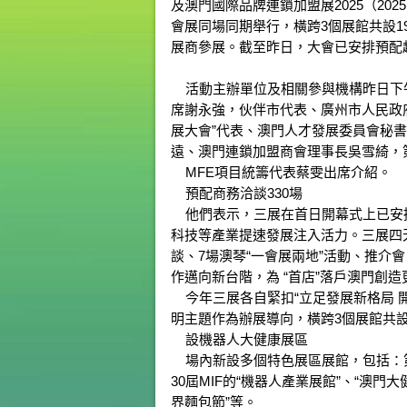
及澳門國際品牌連鎖加盟展2025（20
會展同場同期舉行，橫跨3個展館共設19
展商參展。截至昨日，大會已安排預配
活動主辦單位及相關參與機構昨日下
席謝永強，伙伴市代表、廣州市人民政
展大會”代表、澳門人才發展委員會秘書
遠、澳門連鎖加盟商會理事長吳雪綺，第
MFE項目統籌代表蔡雯出席介紹。
預配商務洽談330場
他們表示，三展在首日開幕式上已安
科技等產業提速發展注入活力。三展四
談、7場澳琴“一會展兩地”活動、推
作邁向新台階，為 “首店”落戶澳門創
今年三展各自緊扣“立足發展新格局 開
明主題作為辦展導向，橫跨3個展館共設1
設機器人大健康展區
場內新設多個特色展區展館，包括：
30屆MIF的“機器人產業展館”、“澳門
界麵包節”等。