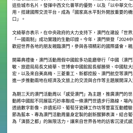
這些城市名片，發揮中西文化薈萃的優勢，以及「以中華文化
用，搭建國際交流平台，成為「國家高水平對外開放重要的橋
口」。
文綺華亦表示，在中央政府的大力支持下，澳門在建設「世界
「一國兩制」成功實踐的生動印證。今年，澳門榮登「2024
歡迎世界各地的朋友親臨澳門，參與各項精彩的國際盛會，親
開幕典禮後，澳門活動周假中國館多功能廳舉行「中國（澳門
敏、旅遊局局長文綺華、世博會中國館館長鄔勝榮、中國駐大
宏，以及來自美高梅、三菱重工、新都控股、澳門航空等澳門
進一步推動兩地在經濟及文旅上的交流與合作等主題展開深入
為期三天的澳門活動周以「感受澳門」為主題，推廣澳門的世
動將中國館不同展區巧妙串聯成一條澳門世遺步行路線，場內
透過數字影像、非遺拓印、葡萄牙瓷磚工作坊等豐富互動體驗，
節為藍本、專為澳門活動周量身定製的創新醒獅表演，結合葡
為「演藝之都」的無限活力，讓來自世界各地的訪客沉浸式感