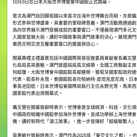
10月3日在日本大阪世界博覽會中國館正式開幕。
是次為澳門自回歸祖國以來首次在海外世博舞台亮相，亦是繼2
形式參與世博盛會，具重要的里程碑意義。澳門活動周通過創
為向世界展示澳門發展成就的重要窗口，不僅展現澳門多元文
入國家發展大局、講好中國故事與澳門故事的決心，展現澳門
東西文明交流互鑒重要窗口的擔當與信心。
開幕典禮主禮嘉賓包括中國國際貿易促進委員會副會長聶文慧
化局局長梁惠敏，澳門旅遊局局長文綺華，全國工商聯副主席
何超瓊，大阪世博會中國館館長鄔勝榮，葡萄牙國家館政府總
代表、館長朴永恆，泰國館館長坎帕納特·皮塔克皮尼南，日
事長池田稔，日本世博協會國際局執行主任永野光等，馬來西
國家館代表出席開幕式。
聶文慧在開幕致辭時表示，世博會是全球經濟、科技、文化領
中國政府組織中國館參加海外世博會，並成功舉辦上海世博會
機，講好新時代「濠江故事」，進一步發揮好「超級聯繫人」
梁惠敏在致辭時表示，澳門作為2025年「東亞文化之都」，