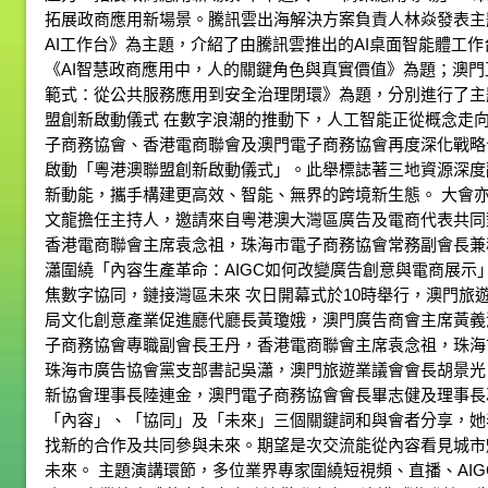
拓展政商應用新場景。騰訊雲出海解決方案負責人林焱發表主題演講
AI工作台》為主題，介紹了由騰訊雲推出的AI桌面智能體工
《AI智慧政商應用中，人的關鍵角色與真實價值》為題；澳
範式：從公共服務應用到安全治理閉環》為題，分別進行了主題
盟創新啟動儀式 在數字浪潮的推動下，人工智能正從概念走
子商務協會、香港電商聯會及澳門電子商務協會再度深化戰略合
啟動「粵港澳聯盟創新啟動儀式」。此舉標誌著三地資源深度
新動能，攜手構建更高效、智能、無界的跨境新生態。 大會
文龍擔任主持人，邀請來自粵港澳大灣區廣告及電商代表共同
香港電商聯會主席袁念祖，珠海市電子商務協會常務副會長兼
瀟圍繞「內容生產革命：AIGC如何改變廣告創意與電商展示
焦數字協同，鏈接灣區未來 次日開幕式於10時舉行，澳門旅
局文化創意產業促進廳代廳長黃瓊娥，澳門廣告商會主席黃義
子商務協會專職副會長王丹，香港電商聯會主席袁念祖，珠海
珠海市廣告協會黨支部書記吳瀟，澳門旅遊業議會會長胡景光
新協會理事長陸連金，澳門電子商務協會會長畢志健及理事長
「內容」、「協同」及「未來」三個關鍵詞和與會者分享，她
找新的合作及共同參與未來。期望是次交流能從內容看見城市
未來。 主題演講環節，多位業界專家圍繞短視頻、直播、AI