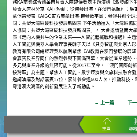
務KA商業綜合體華南負責人陳婷儀發表主題演講《激發線下
負責人唐林分享《AI+短劇：從橫琴出海，在澳門遠航》；
蘇俏慧發表《AIGC東方美學出海·橫琴數字島：琴澳共創全球
同：共塑大灣區硬科技發展新圖景 下午活動進入「大灣區協
人協同：共塑大灣區硬科技發展新圖景」。 大會邀請暨南大
表《走向人機共生的企業未來——AI智能體挑戰和機遇》主
人工智能與機器人學會理事長韓子天以《具身智能與北京人形
教育有限公司總經理吳以航則聚焦《AI教育在澳門發展的展望。
會嘉賓及業界同仁的熱烈參與下圓滿落幕。大會從產業趨勢、
多元與產業升級的無限可能。從2017年至今，「澳門國際創
接灣區」為主題，聚焦人工智能、數字經濟與文旅科技融合發
邀請演講及對話嘉賓17位，累計參會達500人次，推動科技
粵港澳大灣區的創新發展注入了新動能。
←
上一篇
下