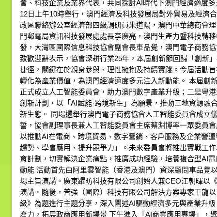
會、科技企業及業界代表，共同探討AI時代下澳門經濟適度多
12日上午10時舉行，澳門經濟及科技發展局對外貿易及經濟
政區聯絡辦公室經濟部四級調研員朱道陽，澳門中華總商會理
門郵電局資訊科技發展處處長李廣亮，澳門生產力暨科技轉移
發，大灣區國際信息科技協會副會長車品覺，澳門電子商務協
致歡迎辭表示，協會深耕行業25年，本屆創新節回歸「創新」
捷徑，關鍵在於親身參與、理性擁抱及持續實踐。今屆活動旨
轉化為產業價值，為澳門經濟適度多元注入新動能。 本屆創
正式成立人工智能委員會，助力澳門數字產業升級；二是粵港
創新計劃，以「AI賦能·跨境新生」為願景，推動三地資源融
新生態。 同場還舉行澳門電子商務協會人工智能委員會成立
誓，協會副理事長兼人工智能委員會主席蔡淵博率一眾委員會
以推動AI在電商、跨境貿易、數字營銷、客戶服務及企業營
趨勢、學會應用、提升競爭力」。未來委員會將推出實戰工作
育計劃，切實解決企業痛點，推廣成功經驗，培養複合型AI電
動能 活動首先由阿里雲智能（香港及澳門）資深顧問車品覺以
場主旨演講。廣東躍昉科技有限公司創始人兼CEO江朝暉以《AI: Human
演講。隨後，普強（國際）科技有限公司解決方案專家王龍以
級》為題進行主題分享，深入闡述AI驅動經濟多元與產業升級
產力，拓展政商應用新場景 下午進入「AI商業應用專場」，