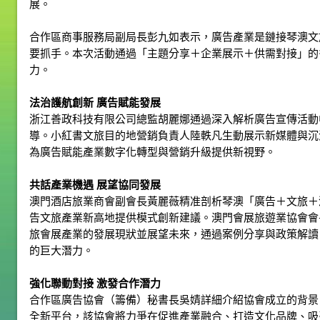
展。
合作區商事服務局副局長彭九如表示，廣告產業是鏈接琴澳文
要抓手。本次活動通過「主題分享＋企業展示＋供需對接」的
力。
法治護航創新
廣告賦能發展
浙江善政科技有限公司總監胡麗娜通過深入解析廣告宣傳活動
導。小紅書文旅目的地營銷負責人陸軼凡生動展示新媒體與沉
為廣告賦能產業數字化轉型與營銷升級提供新視野。
共話產業機遇 展望協同發展
澳門酒店旅業商會副會長黃麗薇精准剖析琴澳「廣告＋文旅＋
告文旅產業新高地提供模式創新建議。澳門會展旅遊業協會會
旅會展產業的發展現狀並展望未來，通過案例分享與政策解讀
的巨大潛力。
強化聯動對接 激發合作潛力
合作區廣告協會（籌備）秘書長吳婧詳細介紹協會成立的背景
全新平台，該協會將力爭在促進產業融合、打造文化品牌、吸