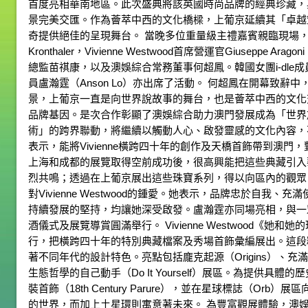
首度亮相華南地區。此次盛典將該英國時尚品牌的經典珍藏，
景完美交匯。作為薈萃中西的文化橋樑，上葡京延續其「卓越
奇提供絕佳的呈現舞台。 當晚多位重量級主禮嘉賓親臨現場，包括Vivi
Kronthaler，Vivienne Westwood首席營運官Giusepp
總監苗祺康，以及澳娛綜合常務董事何超鳳。韓國女團i-dle成員
員盧瀚霆（Anson Lo）亦出席了活動。 何超鳳在開幕致
景，上葡京一直是向世界說故事的舞台，也是薈萃中西的文化
品牌基因。是次合作彰顯了澳娛綜合助力澳門發展成為「世界
術」的跨界聯動，將繼續以觸動人心、啟發靈感的文化內容，不斷昇華澳
表示，能將Vivienne橫跨四十年的創作及天橋首飾帶到澳
上海和成都的展覽取得空前成功後，很高興能把這些典藏引入
烈共鳴；透過在上葡京展出這些珠寶系列，得以向區內的觀眾
對Vivienne Westwood的鍾愛。她表示，品牌忠於自我
持續發展的堅持，均讓她深受啟發。盧瀚霆亦同場亮相，與一
酒儀式及展覽導賞圓滿舉行。 Vivienne Westwood《她和她
行，把橫跨四十年的特別典藏檔案及秀場首飾彙編展出。這段
著不同年代的設計特色。亮點包括龐克起源（Origins）、充滿幻
生態哲學的自己動手（Do It Yourself）展區。為提供
裝首飾（18th Century Parure），並在星球標誌（O
的世界，而加上土星環則寓意著未來。 為豐富觀展體驗，澳娛綜合與V