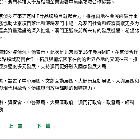
院、澳門科技大學及相關企業簽署中醫藥領域合作協議。
京澳多年來錨定MIF等品牌項目凝聚合力，推進兩地在會展經貿等重
務協助北京項目落地和深耕澳門市場，為澳門社會和經濟貢獻更多力
區高質量建設的深入推進，澳門正迎來前所未有的發展機遇，希望北
。
和外資情況，他表示，此次是北京市第16年參展MIF，在京澳合作
進重點領域務實合作，拓展與葡語國家在內的世界各地的交流往來，推
經濟適度多元發展，支持澳門更好融入國家發展大局。
素，設置了中心展區、文創互動展區、大健康互動展區、大興展區和
與現代相融合、傳統與開放相輝映的獨特魅力。
辦、貿促會、中醫藥局、大興區政府，澳門行政會、政發局、經科
動。
←
上一篇
下一篇
→