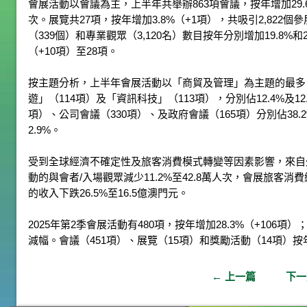
會展活動以會議為主，上半年共舉辦863項會議，按年增加29.6%
次。展覽共27項，按年增加3.8%（+1項），共吸引2,822個
（339個）和專業觀眾（3,120名）數目按年分別增加19.8%和
（+10項）至28項。
按主題分析，上半年會展活動以「商貿及管理」為主題的最多，共
遊」（114項）及「資訊科技」（113項），分別佔12.4%及1
項）、公司會議（330項）、及政府會議（165項）分別佔38.2%
2.9%。
受到全球經濟不確定性及旅客消費模式轉變等因素影響，來自
動的與會者/入場觀眾減少11.2%至42.8萬人次，會展旅客
的收入下跌26.5%至16.5億澳門元。
2025年第2季會展活動有480項，按年增加28.3%（+106項）
減幅。會議（451項）、展覽（15項）和獎勵活動（14項）按
←
上一篇
下