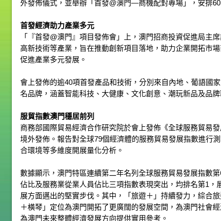
外發佈儀式，並舉辦「首發@澳門—商機配對專場」，安排6
首發經濟助力產業多元
「『首發@澳門』項目發佈會」上，澳門招商投資促進局主席
高新技術等產業，旨在推動創新項目落地，助力企業開拓市場
促進產業多元發展。
會上發佈的逾40項首發產品和技術，分別來自內地、葡語國
名品牌，涵蓋智能科技、大健康、文化創意、潮玩新品及品牌
服貿指數澳門穩居前列
商務部國際貿易經濟合作研究院於會上發佈《全球服務貿易發展
境外發佈。報告對全球79個經濟體的服務貿易發展指數進行
合環境等多維度開展量化分析。
數據顯示，澳門特區連續第二年名列全球服務貿易發展指數第
佔比及服務業從業人員佔比三項指數表現突出，均排名第1，
展方面邁出的堅實步伐。其中，「旅遊＋」持續發力，綜合旅
＋橫琴」定位為澳門開拓了更廣闊的發展空間，為澳門社會經
為澳門未來整體經濟發展方向提供實用參考。