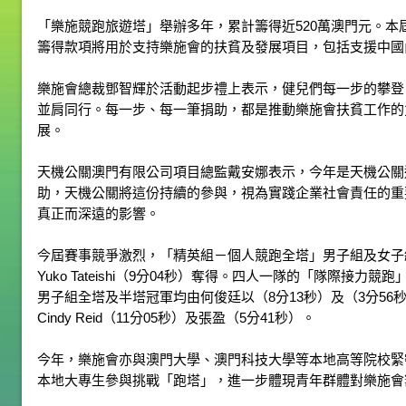
「樂施競跑旅遊塔」舉辦多年，累計籌得近520萬澳門元。
籌得款項將用於支持樂施會的扶貧及發展項目，包括支援中國
樂施會總裁鄧智輝於活動起步禮上表示，健兒們每一步的攀登
並肩同行。每一步、每一筆捐助，都是推動樂施會扶貧工作的
展。
天機公關澳門有限公司項目總監戴安娜表示，今年是天機公關
助，天機公關將這份持續的參與，視為實踐企業社會責任的重
真正而深遠的影響。
今屆賽事競爭激烈，「精英組－個人競跑全塔」男子組及女子組冠軍分別
Yuko Tateishi（9分04秒）奪得。四人一隊的「隊際接力
男子組全塔及半塔冠軍均由何俊廷以（8分13秒）及（3分5
Cindy Reid（11分05秒）及張盈（5分41秒）。
今年，樂施會亦與澳門大學、澳門科技大學等本地高等院校緊
本地大專生參與挑戰「跑塔」，進一步體現青年群體對樂施會