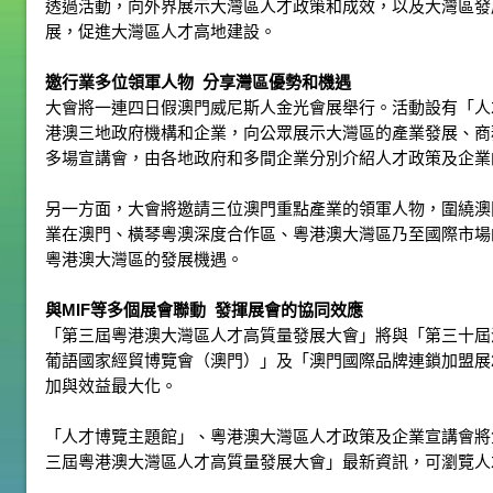
透過活動，向外界展示大灣區人才政策和成效，以及大灣區發
展，促進大灣區人才高地建設。
邀行業多位領軍人物
分享灣區優勢和機遇
大會將一連四日假澳門威尼斯人金光會展舉行。活動設有「人
港澳三地政府機構和企業，向公眾展示大灣區的產業發展、商
多場宣講會，由各地政府和多間企業分別介紹人才政策及企業
另一方面，大會將邀請三位澳門重點產業的領軍人物，圍繞澳
業在澳門、橫琴粵澳深度合作區、粵港澳大灣區乃至國際市場
粵港澳大灣區的發展機遇。
與
MIF
等多個展會聯動
發揮展會的協同效應
「第三屆粵港澳大灣區人才高質量發展大會」將與「第三十屆
葡語國家經貿博覽會（澳門）」及「澳門國際品牌連鎖加盟展2
加與效益最大化。
「人才博覽主題館」、粵港澳大灣區人才政策及企業宣講會將
三屆粵港澳大灣區人才高質量發展大會」最新資訊，可瀏覽人才發展委