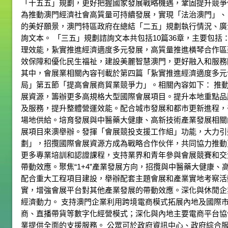
「十五五」規劃，更好把握國家發展戰略機遇，鞏固提升競爭
為推動澳門經濟社會高質量可持續發展，實現「法治澳門」、
的美好願景，澳門特區政府在總結「二五」規劃執行情況、廣
詢文本。 「三五」規劃諮詢文本共包括10篇36章，主要包
理效能，紥實推進經濟適度多元發展，高質量推進橫琴合作區
效保障和優化民生福祉，建設美麗智慧澳門，更好融入和服務
其中，會展業相關內容刊載於第四篇「紥實推進經濟適度多元
局」第五節「提高會展商貿業競爭力」。相關內容如下： 推
展資源，籌辦更多高規格大型國際會展項目。提升本地重點品
及服務，提升整體營運效能。配合城市發展和都市更新進程，
場地供給。培育發展與中醫藥大健康、高新技術產業發展相關
展項目來澳舉辦。發揮「會展競投支援工作組」功能，大力引
劃」，招攬國際會展資源方成為戰略合作伙伴，共同協力推動
更多專業培訓和認證課程，支持業界和青年參與會展競賽和交
帶動效應。聚焦“1+4”產業發展方向，招攬與中醫藥大健康
配合重大工程項目建設，舉辦配套主題會展和產業實地考察活
實，增強會展平台對其他產業發展的帶動效應。深化與休閒企
經濟動力。 支持澳門企業利用跨境電商模式拓展內地及國際
商、直播帶貨等數字化經營模式；深化與內地主要電商平台協
業提供全面的支援服務。 公眾可於政府資訊中心、政府綜合