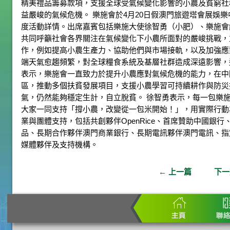
精美禮品籌募款項，支援全球受氣候變化影響的小農及貧窮社
益嚴峻的氣候危機。 樂施會於4月20日假澳門旅遊塔會展娛
度活動詳情。出席嘉賓包括樂施大使徐智勇（小肥）、樂施會
共同呼籲社會各界關注在氣候變化下小農所面對的嚴峻挑戰，
作，例如提高小農生產力、協助他們與市場接軌，以及加強應
端天氣愈趨頻繁，對全球糧食系統及基層社群造成深遠影響，
表示，樂施會一直致力於提升小農應對氣候危機的能力，在中
區，推動多個扶貧發展項目，支援小農學習可持續耕作與防災
氣，仍然能夠穩定生計，自立脫貧。 徐智勇表示，每一包樂
大家一同支持「撐小農，改變從一包米開始！」，用實際行動
業與團體支持，包括共創夥伴OpenRice、首席贊助中國銀
品、長期合作夥伴澳門商業銀行、長期電訊夥伴澳門電訊、指定
媒體夥伴及支持機構。
←
上一篇
下