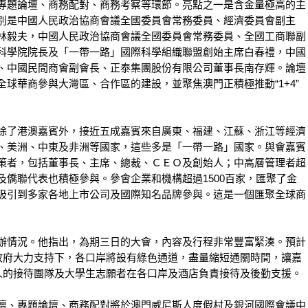
專題論壇、商務配對、商務考察等環節。亮點之一是含金量極高的主
別是中國人民政治協商會議全國委員會常務委員、經濟委員會副主
林毅夫，中國人民政治協商會議全國委員會常務委員、全國工商聯副
科學院院長及「一帶一路」國際科學組織聯盟創始主席白春禮，中國
、中國民間商會副會長、正泰集團股份有限公司董事長南存輝。論壇
球華商參與大灣區、合作區的建設，並聚焦澳門正積極推動“1+4”
除了港澳嘉賓外，接近五成嘉賓來自廣東、福建、江蘇、浙江等經濟
、美洲、中東及非洲等國家，這些多是「一帶一路」國家。與會嘉賓
策者，包括董事長、主席、總裁、ＣＥＯ及創始人；中高層管理者超
僑聯代表也積極參與。參會企業和機構超過1500百家，匯聚了金
吸引到多家各地上市公司及國際知名品牌參與。這是一個匯聚全球商
辦情況。他指出，為期三日的大會，內容及行程非常豐富緊湊。預計
區政府大力支持下，各口岸將設有綠色通道，盡量縮短通關時間，讓嘉
0人的接待團隊及大學生志願者在各口岸及酒店負責接待及後勤支援。
壇、專題論壇、商務配對將於澳門威尼斯人度假村及銀河國際會議中