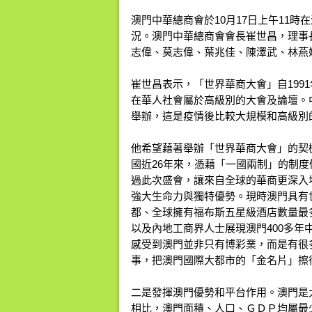
澳門中華總商會於10月17日上午11
況。澳門中華總商會會長崔世昌，理事
志偉、莫志偉、葉兆佳、陳澤武、林燕
崔世昌表示，「世界華商大會」自199
在華人社會屬於高級別的大會及論壇。
舉辦，這是疫情後比較大規模和高級別
他希望藉著舉辦「世界華商大會」的契
國近26年來，憑藉「一國兩制」的制
過此次盛會，讓來自全球的華商更深入
強大生命力與獨特優勢。現時澳門具有
都、全球擁有福布斯五星級酒店數量最
以及內地工商界人士展現澳門400多年
感受到澳門並非只有博彩業，而是有很
事，把澳門國際大都市的「金名片」擦
二是發揮澳門優勢和平台作用。澳門是
相比，澳門面積、人口、ＧＤＰ均屬最