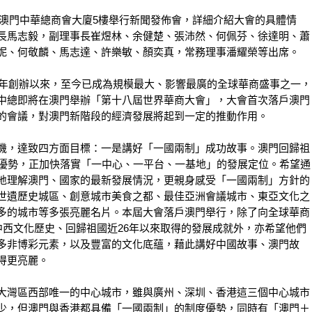
時在澳門中華總商會大廈5樓舉行新聞發佈會，詳細介紹大會的具體情
長馬志毅，副理事長崔煜林、余健楚、張沛然、何佩芬、徐達明、蕭
妮、何敬麟、馬志達、許樂敏、顏奕真，常務理事潘耀榮等出席。
1年創辦以來，至今已成為規模最大、影響最廣的全球華商盛事之一，
中總即將在澳門舉辦「第十八屆世界華商大會」，大會首次落戶澳門
的會議，對澳門新階段的經濟發展將起到一定的推動作用。
機，達致四方面目標：一是講好「一國兩制」成功故事。澳門回歸祖
度優勢，正加快落實「一中心、一平台、一基地」的發展定位。希望通
地理解澳門、國家的最新發展情況，更親身感受「一國兩制」方針的
世遺歷史城區、創意城市美食之都、最佳亞洲會議城市、東亞文化之
多的城市等多張亮麗名片。本屆大會落戶澳門舉行，除了向全球華商
中西文化歷史、回歸祖國近26年以來取得的發展成就外，亦希望他們
多非博彩元素，以及豐富的文化底蘊，藉此講好中國故事、澳門故
得更亮麗。
大灣區西部唯一的中心城市，雖與廣州、深圳、香港這三個中心城市
少，但澳門與香港都具備「一國兩制」的制度優勢，同時有「澳門＋