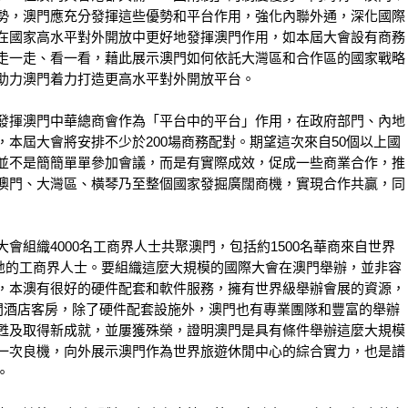
勢，澳門應充分發揮這些優勢和平台作用，強化內聯外通，深化國際
在國家高水平對外開放中更好地發揮澳門作用，如本屆大會設有商務
走一走、看一看，藉此展示澳門如何依託大灣區和合作區的國家戰略
助力澳門着力打造更高水平對外開放平台。
發揮澳門中華總商會作為「平台中的平台」作用，在政府部門、內地
本屆大會將安排不少於200場商務配對。期望這次來自50個以上國
並不是簡簡單單參加會議，而是有實際成效，促成一些商業合作，推
澳門、大灣區、橫琴乃至整個國家發掘廣闊商機，實現合作共贏，同
會組織4000名工商界人士共聚澳門，包括約1500名華商來自世界
名本地的工商界人士。要組織這麼大規模的國際大會在澳門舉辦，並非容
，本澳有很好的硬件配套和軟件服務，擁有世界級舉辦會展的資源，
萬間酒店客房，除了硬件配套設施外，澳門也有專業團隊和豐富的舉辦
甦及取得新成就，並屢獲殊榮，證明澳門是具有條件舉辦這麼大規模
一次良機，向外展示澳門作為世界旅遊休閒中心的綜合實力，也是譜
。