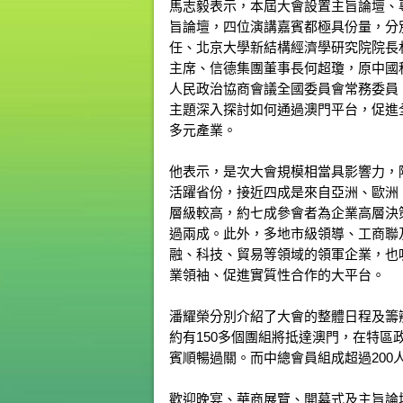
馬志毅表示，本屆大會設置主旨論壇、
旨論壇，四位演講嘉賓都極具份量，分
任、北京大學新結構經濟學研究院院長
主席、信德集團董事長何超瓊，原中國
人民政治協商會議全國委員會常務委員
主題深入探討如何通過澳門平台，促進全
多元產業。
他表示，是次大會規模相當具影響力，
活躍省份，接近四成是來自亞洲、歐洲
層級較高，約七成參會者為企業高層決
過兩成。此外，多地市級領導、工商聯及
融、科技、貿易等領域的領軍企業，也
業領袖、促進實質性合作的大平台。
潘耀榮分別介紹了大會的整體日程及籌
約有150多個團組將抵達澳門，在特
賓順暢過關。而中總會員組成超過20
歡迎晚宴、華商展覽、開幕式及主旨論