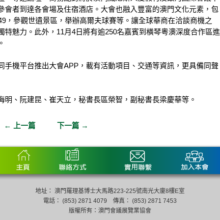
參會者到達各會場及住宿酒店。大會也融入豐富的澳門文化元素，包
49，參觀世遺景區，舉辦高爾夫球賽等。讓全球華商在洽談商機之
特魅力。此外，11月4日將有逾250名嘉賓到橫琴粵澳深度合作區進
。
同手機平台推出大會APP，載有活動項目、交通等資訊，更具備同聲
海明、阮建昆、崔天立，秘書長區榮智，副秘書長梁慶華等。
←
上一篇
下一篇
→
地址： 澳門羅理基博士大馬路223-225號南光大廈8樓E室
電話： (853) 2871 4079 傳真： (853) 2871 7453
版權所有：澳門會議展覽業協會