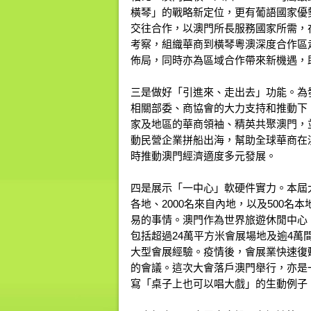
橫琴」的戰略新定位，更有葡語國家優
交往合作，以澳門所長服務國家所需，
考察，組織華商到橫琴粵澳深度合作區
佈局，同時亦為區域合作帶來新機遇，
三是做好「引進來、走出去」功能。為
相關部委、商協會的大力支持和推動下，
家及地區的華商領袖、精英共聚澳門，
動民營企業拼船出海，幫助全球華商在
時推動澳門經濟適度多元發展。
四是展示「一中心」軟硬件實力。本屆大
各地、2000名來自內地，以及500
易的事情。澳門作為世界旅遊休閒中心
包括超過24萬平方米會展場地及逾4
大型會展經驗。疫情後，會展業快速復
的會議。這次大會落戶澳門舉行，亦是
寫「桌子上也可以唱大戲」的生動例子