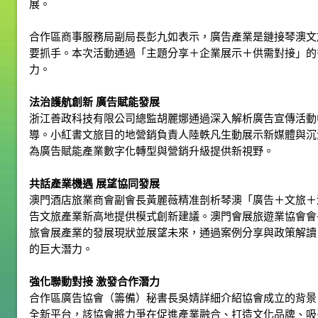
展。
合作區商事服務局副局長彭九如表示，廣告產業是鏈接琴澳文
要抓手。本次活動通過「主題分享＋企業展示＋供需對接」的
力。
法治護航創新
廣告賦能發展
浙江善政科技有限公司總監胡麗娜通過深入解析廣告宣傳活動
導。小紅書文旅目的地營銷負責人陸軼凡生動展示新媒體與沉
為廣告賦能產業數字化轉型與營銷升級提供新視野。
共話產業機遇 展望協同發展
澳門酒店旅業商會副會長黃麗薇精准剖析琴澳「廣告＋文旅＋
告文旅產業新高地提供模式創新建議。澳門會展旅遊業協會會
旅會展產業的發展現狀並展望未來，通過案例分享與政策解讀
的巨大潛力。
強化聯動對接 激發合作潛力
合作區廣告協會（籌備）秘書長吳婧詳細介紹協會成立的背景
全新平台，該協會將力爭在促進產業融合、打造文化品牌、吸